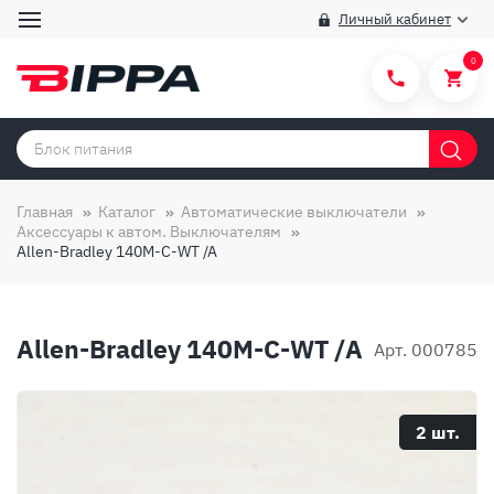
Личный кабинет
0
Категории товаров
Бренды
Главная
Каталог
Автоматические выключатели
Аксессуары к автом. Выключателям
Способы покупки
Allen-Bradley 140M-C-WT /A
Правила и условия покупки/продажи
Вопросы и ответы
Allen-Bradley 140M-C-WT /A
Арт. 000785
О компании
Отзывы
2 шт.
Доставка