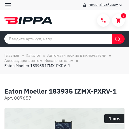
Личный кабинет
0
Категории товаров
Бренды
Главная
Каталог
Автоматические выключатели
Аксессуары к автом. Выключателям
Способы покупки
Eaton Moeller 183935 IZMX-PXRV-1
Правила и условия покупки/продажи
Вопросы и ответы
Eaton Moeller 183935 IZMX-PXRV-1
О компании
Арт. 007657
Отзывы
Доставка
1 шт.