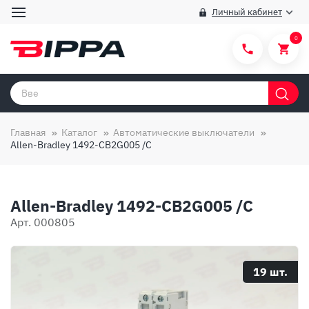
Личный кабинет
0
Категории товаров
Бренды
Главная
Каталог
Автоматические выключатели
Allen-Bradley 1492-CB2G005 /C
Способы покупки
Правила и условия покупки/продажи
Allen-Bradley 1492-CB2G005 /C
Вопросы и ответы
Арт. 000805
О компании
Отзывы
19 шт.
Доставка