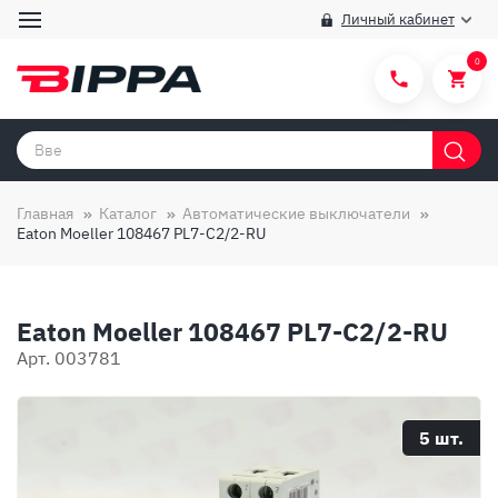
Личный кабинет
0
Категории товаров
Бренды
Главная
Каталог
Автоматические выключатели
Eaton Moeller 108467 PL7-C2/2-RU
Способы покупки
Правила и условия покупки/продажи
Eaton Moeller 108467 PL7-C2/2-RU
Вопросы и ответы
Арт. 003781
О компании
Отзывы
5 шт.
Доставка