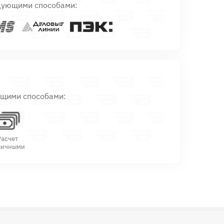
дующими способами:
ющими способами:
Расчет
личными