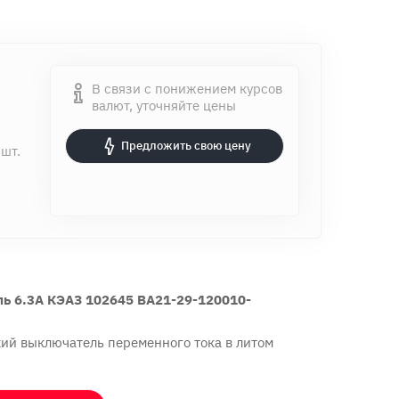
В связи с понижением курсов
валют, уточняйте цены
Предложить свою цену
 шт.
ь 6.3А КЭАЗ 102645 ВА21-29-120010-
ий выключатель переменного тока в литом
.