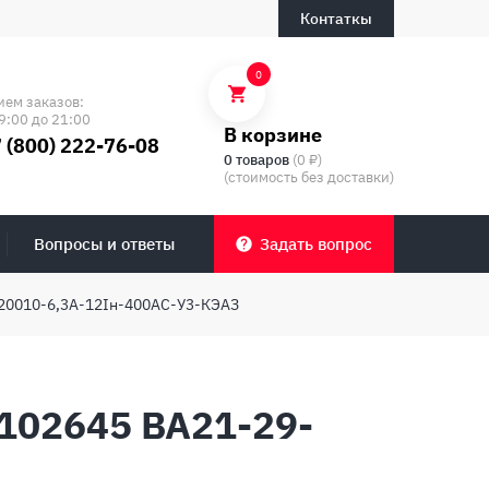
Контаткы
0
ием заказов:
9:00 до 21:00
В корзине
 (800) 222-76-08
0 товаров
(0 ₽)
(стоимость без доставки)
Вопросы и ответы
Задать вопрос
20010-6,3А-12Iн-400AC-У3-КЭАЗ
102645 ВА21-29-