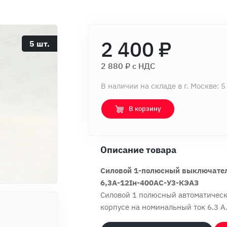
2 400 ₽
5 шт.
2 880 ₽ c НДС
В наличии на складе в г. Москве: 5
В корзину
Описание товара
Силовой 1-полюсный выключател
6,3А-12Iн-400AC-У3-КЭАЗ
Силовой 1 полюсный автоматическ
корпусе на номинальный ток 6.3 А