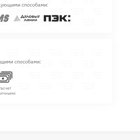
дующими способами:
ющими способами:
Расчет
личными