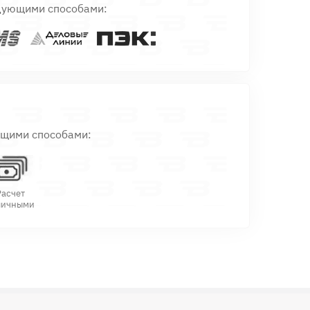
дующими способами:
ющими способами:
Расчет
личными