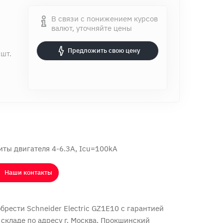
В связи с понижением курсов
валют, уточняйте цены
Предложить свою цену
 шт.
ты двигателя 4-6.3A, Icu=100kA
Наши контакты
рести Schneider Electric GZ1E10 с
гарантией
 складе по адресу г. Москва, Прокшинский