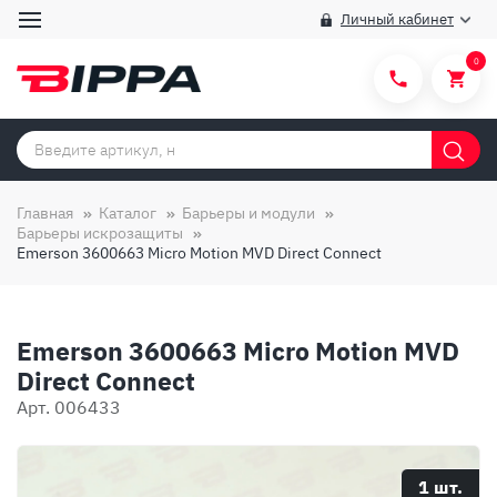
Личный кабинет
0
Категории товаров
Бренды
Главная
Каталог
Барьеры и модули
Барьеры искрозащиты
Способы покупки
Emerson 3600663 Micro Motion MVD Direct Connect
Правила и условия покупки/продажи
Вопросы и ответы
Emerson 3600663 Micro Motion MVD
О компании
Direct Connect
Арт. 006433
Отзывы
Доставка
1 шт.