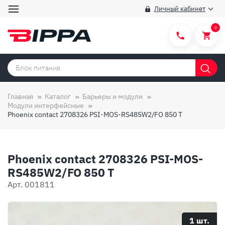
Личный кабинет
0
Категории товаров
Бренды
Главная
Каталог
Барьеры и модули
Модули интерфейсные
Способы покупки
Phoenix contact 2708326 PSI-MOS-RS485W2/FO 850 T
Правила и условия покупки/продажи
Вопросы и ответы
Phoenix contact 2708326 PSI-MOS-
О компании
RS485W2/FO 850 T
Арт. 001811
Отзывы
Доставка
1 шт.