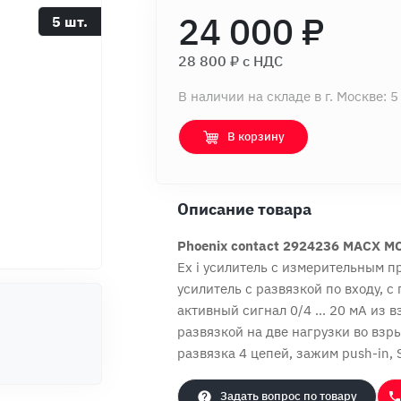
24 000 ₽
5 шт.
28 800 ₽ c НДС
В наличии на складе в г. Москве: 5
В корзину
Описание товара
Phoenix contact 2924236 MACX M
Ex i усилитель с измерительным п
усилитель с развязкой по входу, 
активный сигнал 0/4 ... 20 мА из
развязкой на две нагрузки во взр
развязка 4 цепей, зажим push-in, S
Задать вопрос по товару