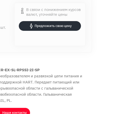
В связи с понижением курсов
валют, уточняйте цены
Предложить свою цену
 шт.
CR-EX-SL-RPSSI-2I-SP
реобразователем и развязкой цепи питания и
с поддержкой HART. Передает питающий или
 взрывоопасной области с гальванической
ывобезопасной области. Гальваническая
IL, PL.
Наши контакты