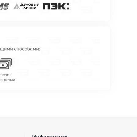
ющими способами:
Расчет
личными