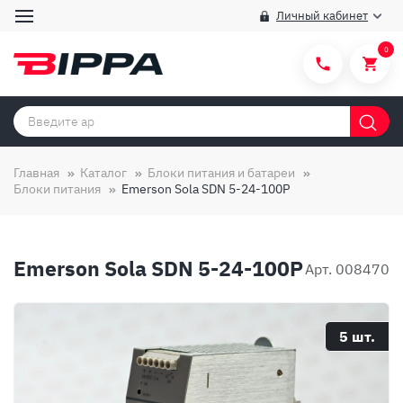
Личный кабинет
0
Категории товаров
Бренды
Главная
Каталог
Блоки питания и батареи
Блоки питания
Emerson Sola SDN 5-24-100P
Способы покупки
Правила и условия покупки/продажи
Emerson Sola SDN 5-24-100P
Вопросы и ответы
Арт. 008470
О компании
Отзывы
5 шт.
Доставка