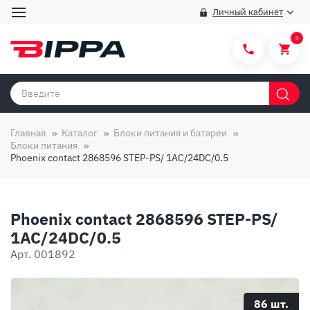
Личный кабинет
0
Категории товаров
Бренды
Главная
Каталог
Блоки питания и батареи
Блоки питания
Способы покупки
Phoenix contact 2868596 STEP-PS/ 1AC/24DC/0.5
Правила и условия покупки/продажи
Вопросы и ответы
Phoenix contact 2868596 STEP-PS/
О компании
1AC/24DC/0.5
Арт. 001892
Отзывы
Доставка
86 шт.