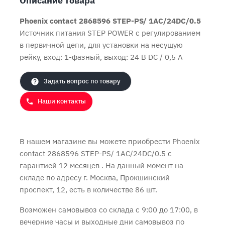
Описание товара
Phoenix contact 2868596 STEP-PS/ 1AC/24DC/0.5
Источник питания STEP POWER с регулированием
в первичной цепи, для установки на несущую
Продолжить покупки
Оформить заказ
рейку, вход: 1-фазный, выход: 24 В DC / 0,5 А
Задать вопрос по товару
Наши контакты
В нашем магазине вы можете приобрести Phoenix
contact 2868596 STEP-PS/ 1AC/24DC/0.5 с
гарантией 12 месяцев
. На данный момент на
складе по адресу г. Москва, Прокшинский
проспект, 12, есть в количестве 86 шт.
Возможен самовывоз со склада с 9:00 до 17:00, в
вечерние часы и выходные дни самовывоз по