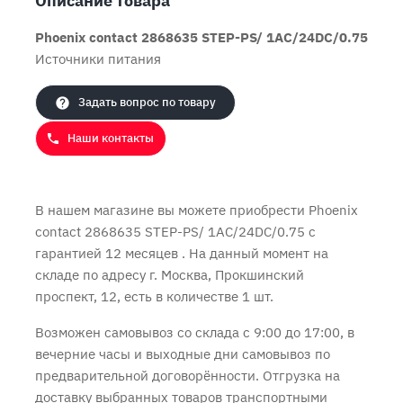
Описание товара
Phoenix contact 2868635 STEP-PS/ 1AC/24DC/0.75
Источники питания
Продолжить покупки
Оформить заказ
Задать вопрос по товару
Наши контакты
В нашем магазине вы можете приобрести Phoenix
contact 2868635 STEP-PS/ 1AC/24DC/0.75 с
гарантией 12 месяцев
. На данный момент на
складе по адресу г. Москва, Прокшинский
проспект, 12, есть в количестве 1 шт.
Возможен самовывоз со склада с 9:00 до 17:00, в
вечерние часы и выходные дни самовывоз по
предварительной договорённости. Отгрузка на
доставку выбранных товаров транспортными