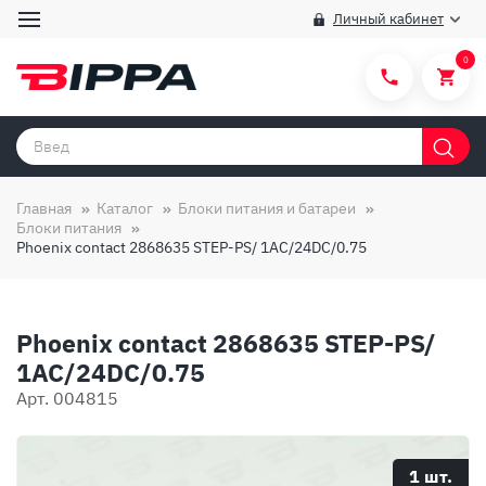
Личный кабинет
0
Категории товаров
Бренды
Главная
Каталог
Блоки питания и батареи
Блоки питания
Способы покупки
Phoenix contact 2868635 STEP-PS/ 1AC/24DC/0.75
Правила и условия покупки/продажи
Вопросы и ответы
Phoenix contact 2868635 STEP-PS/
О компании
1AC/24DC/0.75
Арт. 004815
Отзывы
Доставка
1 шт.