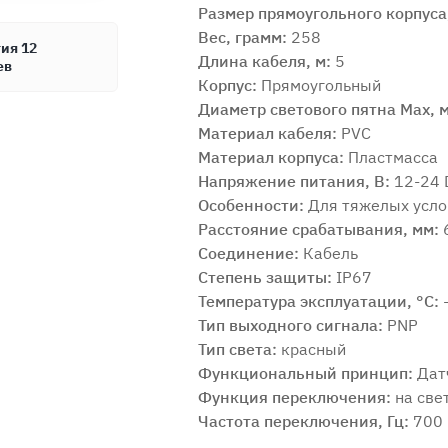
Размер прямоугольного корпуса
Вес, грамм:
258
ия 12
Длина кабеля, м:
5
ев
Корпус:
Прямоугольный
Диаметр светового пятна Max, 
Материал кабеля:
PVC
Материал корпуса:
Пластмасса
Напряжение питания, В:
12-24 
Особенности:
Для тяжелых усло
Расстояние срабатывания, мм:
Соединение:
Кабель
Продолжить покупки
Оформить заказ
Степень защиты:
IP67
Температура эксплуатации, °C:
Тип выходного сигнала:
PNP
Тип света:
красный
Функциональный принцип:
Дат
Функция переключения:
на све
Частота переключения, Гц:
700