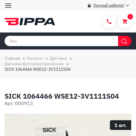
Личный кабинет
0
Категории товаров
Бренды
Главная
Каталог
Датчики
Датчики фотоэлектрические
Способы покупки
SICK 1064466 WSE12-3V1111S04
Правила и условия покупки/продажи
Вопросы и ответы
SICK 1064466 WSE12-3V1111S04
О компании
Арт. 000913
Отзывы
Доставка
1 шт.