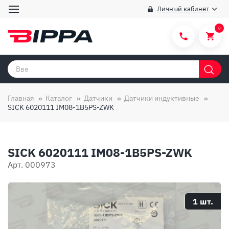
Личный кабинет
0
Категории товаров
Бренды
Главная
Каталог
Датчики
Датчики индуктивные
SICK 6020111 IM08-1B5PS-ZWK
Способы покупки
Правила и условия покупки/продажи
SICK 6020111 IM08-1B5PS-ZWK
Вопросы и ответы
Арт. 000973
О компании
Отзывы
1 шт.
Доставка