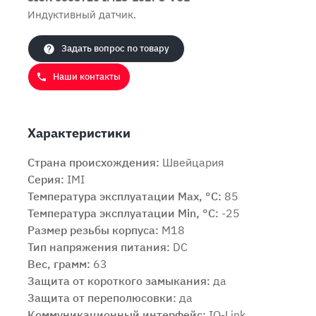
Индуктивный датчик.
Задать вопрос по товару
Наши контакты
Характеристики
Страна происхождения:
Швейцария
Серия:
IMI
Температура эксплуатации Max, °C:
85
Температура эксплуатации Min, °C:
-25
Размер резьбы корпуса:
M18
Тип напряжения питания:
DC
Вес, грамм:
63
Защита от короткого замыкания:
да
Продолжить покупки
Оформить заказ
Защита от переполюсовки:
да
Коммуникационный интерфейс:
IO-Link