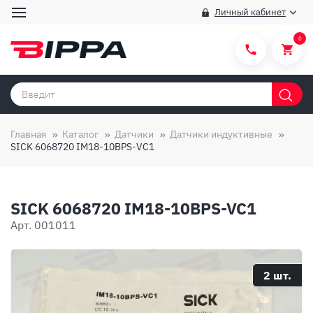
Личный кабинет
0
Категории товаров
Бренды
Главная
Каталог
Датчики
Датчики индуктивные
SICK 6068720 IM18-10BPS-VC1
Способы покупки
Правила и условия покупки/продажи
SICK 6068720 IM18-10BPS-VC1
Вопросы и ответы
Арт. 001011
О компании
Отзывы
2 шт.
Доставка