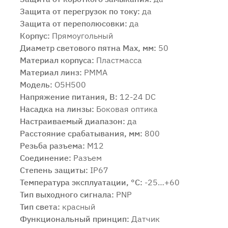
Защита от перегрузок по току:
да
Защита от переполюсовки:
да
Корпус:
Прямоугольный
Диаметр светового пятна Max, мм:
50
Продолжить покупки
Оформить заказ
Материал корпуса:
Пластмасса
Материал линз:
PMMA
Модель:
O5H500
Напряжение питания, В:
12-24 DC
Насадка на линзы:
Боковая оптика
Настраиваемый диапазон:
да
Расстояние срабатывания, мм:
800
Резьба разъема:
M12
Соединение:
Разъем
Степень защиты:
IP67
Температура эксплуатации, °C:
-25…+60
Тип выходного сигнала:
PNP
Тип света:
красный
Функциональный принцип:
Датчик