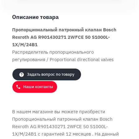
Описание товара
Пропорциональный патронный клапан Bosch
Rexroth AG R901430271 2WFCE 50 S1000L-
Продолжить покупки
Оформить заказ
1X/M/24B1
Распределитель пропорционального
регулирования / Proportional directional valves
Задать вопрос по товару
Наши контакты
В нашем магазине вы можете приобрести
Пропорциональный патронный клапан Bosch
Rexroth AG R901430271 2WFCE 50 S1000L-
1X/M/24B1 с
гарантией 12 месяцев
. На данный