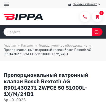
Личный кабинет
0
Категории товаров
Бренды
Главная
Каталог
Гидравлическое оборудование
Пропорциональный патронный клапан Bosch Rexroth AG
Способы покупки
R901430271 2WFCE 50 S1000L-1X/M/24B1
Правила и условия покупки/продажи
Вопросы и ответы
Пропорциональный патронный
О компании
клапан Bosch Rexroth AG
R901430271 2WFCE 50 S1000L-
Отзывы
1X/M/24B1
Доставка
Арт. 010028