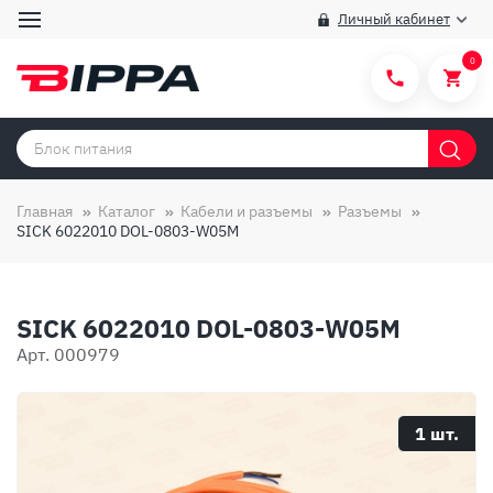
Личный кабинет
0
Категории товаров
Бренды
Главная
Каталог
Кабели и разъемы
Разъемы
SICK 6022010 DOL-0803-W05M
Способы покупки
Правила и условия покупки/продажи
SICK 6022010 DOL-0803-W05M
Вопросы и ответы
Арт. 000979
О компании
Отзывы
1 шт.
Доставка