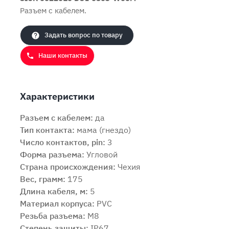
Разъем с кабелем.
Задать вопрос по товару
Наши контакты
Характеристики
Разъем с кабелем:
да
Тип контакта:
мама (гнездо)
Число контактов, pin:
3
Продолжить покупки
Оформить заказ
Форма разъема:
Угловой
Страна происхождения:
Чехия
Вес, грамм:
175
Длина кабеля, м:
5
Материал корпуса:
PVC
Резьба разъема:
M8
Степень защиты:
IP67