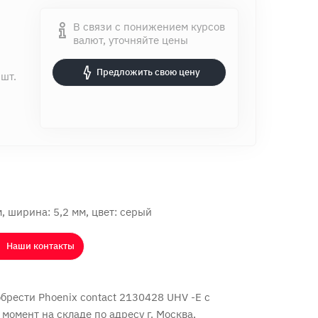
В связи с понижением курсов
валют, уточняйте цены
Предложить свою цену
 шт.
, ширина: 5,2 мм, цвет: cерый
Наши контакты
рести Phoenix contact 2130428 UHV -E с
 момент на складе по адресу г. Москва,