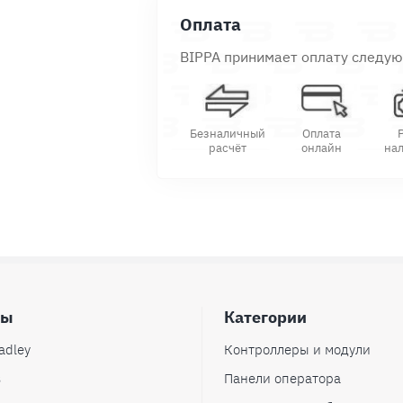
Оплата
BIPPA принимает оплату следу
Безналичный
Оплата
расчёт
онлайн
на
ды
Категории
adley
Контроллеры и модули
s
Панели оператора