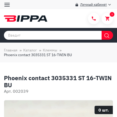
Личный кабинет
0
Категории товаров
Бренды
Главная
Каталог
Клеммы
Phoenix contact 3035331 ST 16-TWIN BU
Способы покупки
Правила и условия покупки/продажи
Phoenix contact 3035331 ST 16-TWIN
Вопросы и ответы
BU
О компании
Арт. 002039
Отзывы
Доставка
0 шт.