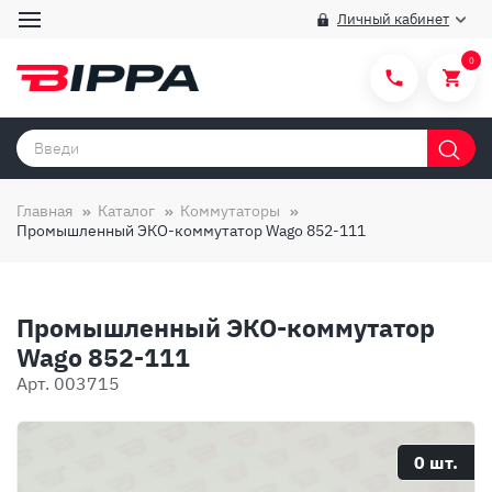
Личный кабинет
0
Категории товаров
Бренды
Главная
Каталог
Коммутаторы
Промышленный ЭКО-коммутатор Wago 852-111
Способы покупки
Правила и условия покупки/продажи
Промышленный ЭКО-коммутатор
Вопросы и ответы
Wago 852-111
О компании
Арт. 003715
Отзывы
Доставка
0 шт.