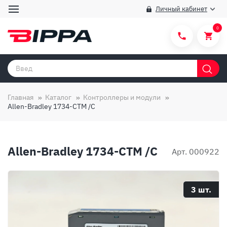
Личный кабинет
0
Категории товаров
Бренды
Главная
Каталог
Контроллеры и модули
Allen-Bradley 1734-CTM /C
Способы покупки
Правила и условия покупки/продажи
Allen-Bradley 1734-CTM /C
Вопросы и ответы
Арт. 000922
О компании
Отзывы
3 шт.
Доставка