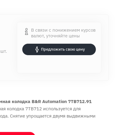
В связи с понижением курсов
валют, уточняйте цены
Предложить свою цену
 шт.
мная колодка B&R Automation 7TB712.91
ая колодка 7TB712 используется для
вода. Снятие упрощается двумя выдвижными