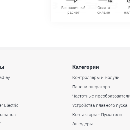
Безналичный
Оплата
расчёт
онлайн
на
ды
Категории
adley
Контроллеры и модули
s
Панели оператора
Частотные преобразовател
r Electric
Устройства плавного пуска
omation
Контакторы - Пускатели
f
Энкодеры