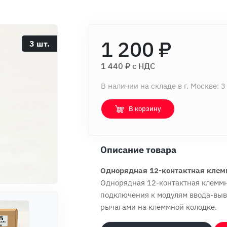
1 200 ₽
3 шт.
1 440 ₽ c НДС
В наличии на складе в г. Москве: 3
В корзину
Описание товара
Однорядная 12-контактная клем
Однорядная 12-контактная клеммн
подключения к модулям ввода-вы
рычагами на клеммной колодке.