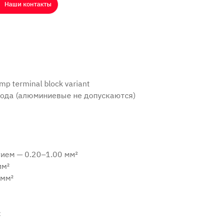
Наши контакты
mp terminal block variant
ода (алюминиевые не допускаются)
тием — 0.20–1.00 мм²
мм²
 мм²
: