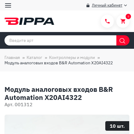
Личный кабинет
0
Категории товаров
Бренды
Главная
Каталог
Контроллеры и модули
Модуль аналоговых входов B&R Automation X20AI4322
Способы покупки
Правила и условия покупки/продажи
Модуль аналоговых входов B&R
Вопросы и ответы
Automation X20AI4322
О компании
Арт. 001312
Отзывы
Доставка
10 шт.