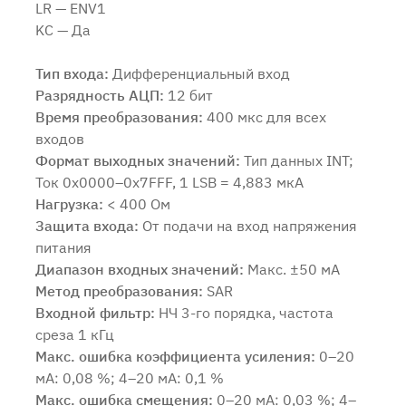
LR — ENV1
KC — Да
Тип входа:
Дифференциальный вход
Разрядность АЦП:
12 бит
Время преобразования:
400 мкс для всех
входов
Продолжить покупки
Оформить заказ
Формат выходных значений:
Тип данных INT;
Ток 0x0000–0x7FFF, 1 LSB = 4,883 мкА
Нагрузка:
< 400 Ом
Защита входа:
От подачи на вход напряжения
питания
Диапазон входных значений:
Макс. ±50 мА
Метод преобразования:
SAR
Входной фильтр:
НЧ 3-го порядка, частота
среза 1 кГц
Макс. ошибка коэффициента усиления:
0–20
мА: 0,08 %; 4–20 мА: 0,1 %
Макс. ошибка смещения:
0–20 мА: 0,03 %; 4–