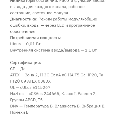
Индикаторы состояния:
Работа функции ввода/
вывода для каждого канала, рабочее
состояние, состояние модуля
Диагностика:
Режим работы модуля/общие
ошибки, входы — через LED и программное
обеспечение
Потребляемая мощность:
Шина — 0,01 Вт
Внутренняя система ввода/вывода — 1,1 Вт
Сертификация:
CE — Да
ATEX — Зона 2, II 3G Ex nA nC IIA T5 Gc, IP20, Ta
FTZÚ 09 ATEX 0083X
UL — cULus E115267
HazLoc — cCSAus 244665, Класс I, Раздел 2,
Группы ABCD, T5
DNV — Температура B, Влажность B, Вибрация B,
Помехи B