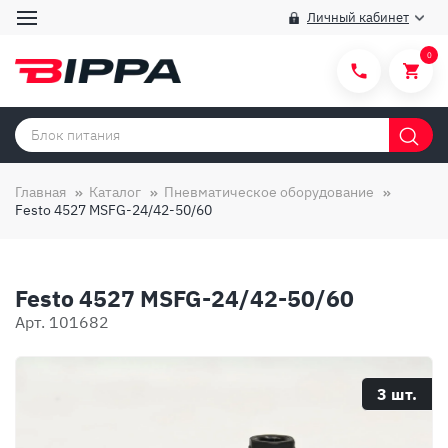
Личный кабинет
0
Категории товаров
Бренды
Главная
Каталог
Пневматическое оборудование
Festo 4527 MSFG-24/42-50/60
Способы покупки
Правила и условия покупки/продажи
Festo 4527 MSFG-24/42-50/60
Вопросы и ответы
Арт. 101682
О компании
Отзывы
3 шт.
Доставка