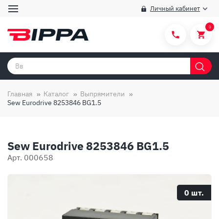
Личный кабинет
0
Категории товаров
Бренды
Главная
Каталог
Выпрямители
Sew Eurodrive 8253846 BG1.5
Способы покупки
Правила и условия покупки/продажи
Sew Eurodrive 8253846 BG1.5
Вопросы и ответы
Арт. 000658
О компании
Отзывы
0 шт.
Доставка