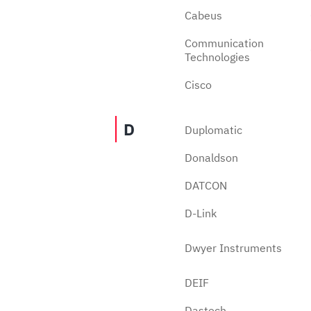
Cabeus
Communication
Technologies
Cisco
D
Duplomatic
Donaldson
DATCON
D-Link
Dwyer Instruments
DEIF
Продолжить покупки
Оформить заказ
Dastech