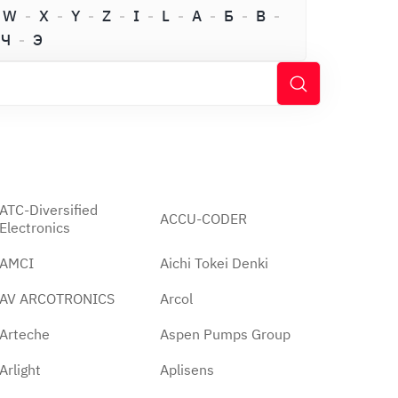
W
X
Y
Z
I
L
А
Б
В
Ч
Э
ATC-Diversified
ACCU-CODER
Electronics
AMCI
Aichi Tokei Denki
AV ARCOTRONICS
Arcol
Arteche
Aspen Pumps Group
Arlight
Aplisens