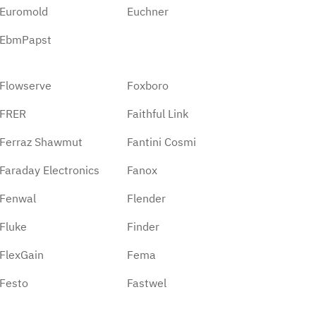
Euromold
Euchner
EbmPapst
Flowserve
Foxboro
FRER
Faithful Link
Ferraz Shawmut
Fantini Cosmi
Faraday Electronics
Fanox
Fenwal
Flender
Fluke
Finder
FlexGain
Fema
Festo
Fastwel