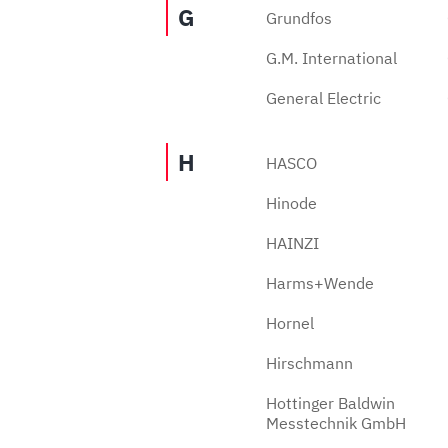
G
Grundfos
G.M. International
General Electric
H
HASCO
Hinode
HAINZI
Harms+Wende
Hornel
Hirschmann
Hottinger Baldwin
Messtechnik GmbH