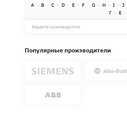
A
B
C
D
E
F
G
H
I
J
Г
Е
Популярные производители