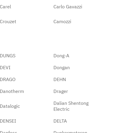
Carel
Carlo Gavazzi
Crouzet
Camozzi
DUNGS
Dong-A
DEVI
Dongan
DRAGO
DEHN
Danotherm
Drager
Dalian Shentong
Datalogic
Electric
DENSEI
DELTA
Danfoss
Dunkermotoren