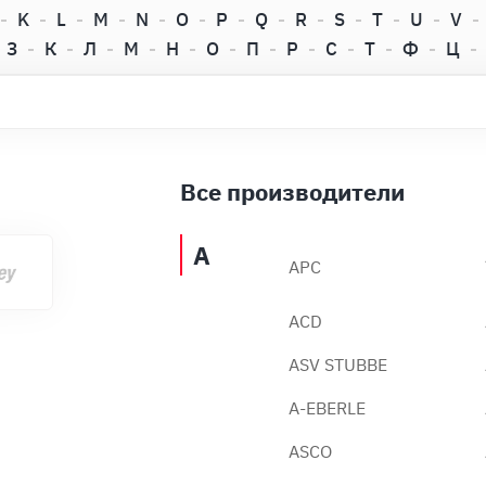
K
L
M
N
O
P
Q
R
S
T
U
V
З
К
Л
М
Н
О
П
Р
С
Т
Ф
Ц
Все производители
A
APC
ACD
ASV STUBBE
A-EBERLE
ASCO