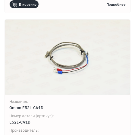
В корзину
Подробнее
Название:
Omron E52L-CA1D
Номер детали (артикул):
E52L-CA1D
Производитель: