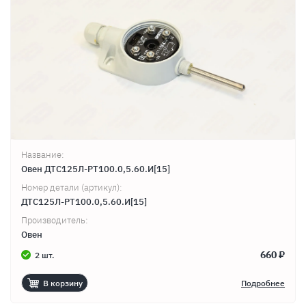
Название:
Овен ДТС125Л-РТ100.0,5.60.И[15]
Номер детали (артикул):
ДТС125Л-РТ100.0,5.60.И[15]
Производитель:
Овен
660 ₽
2 шт.
В корзину
Подробнее