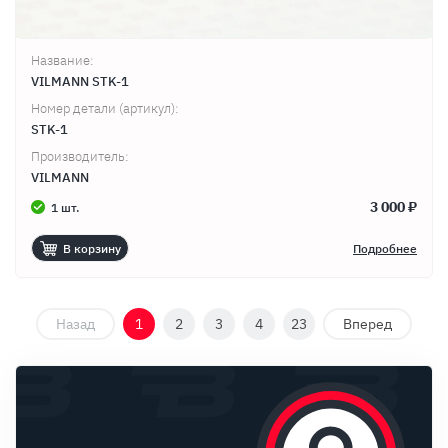
Название:
VILMANN STK-1
Номер детали (артикул):
STK-1
Производитель:
VILMANN
3 000 ₽
1 шт.
В корзину
Подробнее
Назад
1
2
3
4
23
Вперед