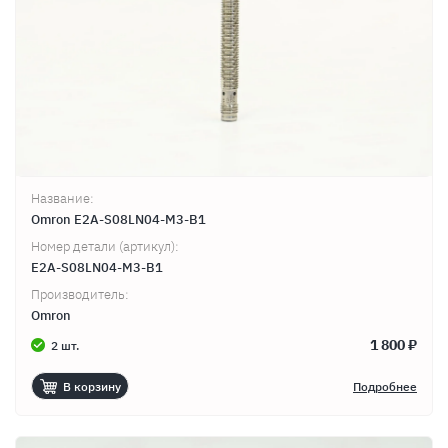
Название:
Omron E2A-S08LN04-M3-B1
Номер детали (артикул):
E2A-S08LN04-M3-B1
Производитель:
Omron
1 800 ₽
2 шт.
В корзину
Подробнее