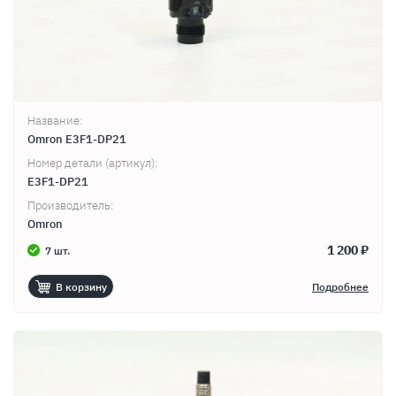
Название:
Omron E3F1-DP21
Номер детали (артикул):
E3F1-DP21
Производитель:
Omron
1 200 ₽
7 шт.
В корзину
Подробнее