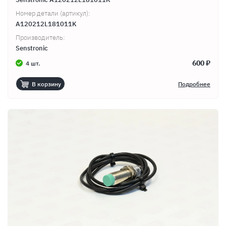
Номер детали (артикул):
A120212L181011K
Производитель:
Senstronic
600 ₽
4 шт.
В корзину
Подробнее