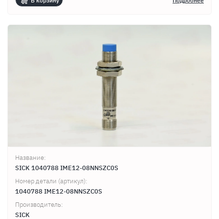
В корзину
Подробнее
Название:
SICK 1040788 IME12-08NNSZC0S
Номер детали (артикул):
1040788 IME12-08NNSZC0S
Производитель:
SICK