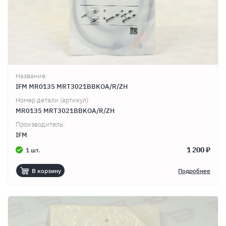
Название:
IFM MR0135 MRT3021BBKOA/R/ZH
Номер детали (артикул):
MR0135 MRT3021BBKOA/R/ZH
Производитель:
IFM
1 200 ₽
1 шт.
В корзину
Подробнее