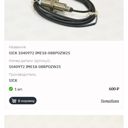
Название:
SICK 1040972 IME18-08BPOZW2S
Номер детали (артикул):
1040972 IME18-08BPOZW2S
Производитель:
SICK
600 ₽
1 шт.
В корзину
Подробнее