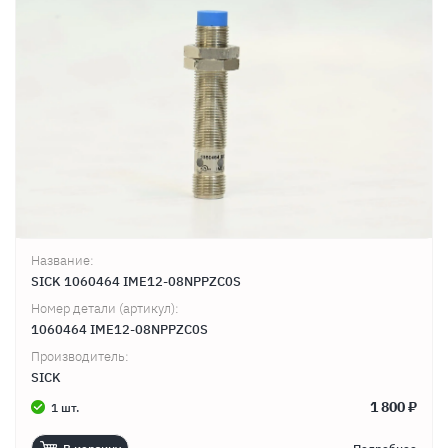
Название:
SICK 1060464 IME12-08NPPZC0S
Номер детали (артикул):
1060464 IME12-08NPPZC0S
Производитель:
SICK
1 800 ₽
1 шт.