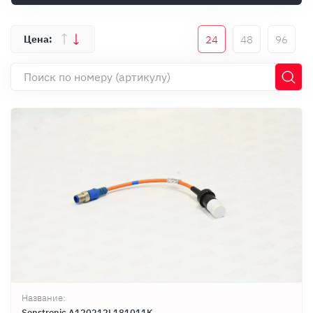
Оплата
Документы
24
48
96
Гарантия
Контакты
Название:
Senstronic A120212L181011K