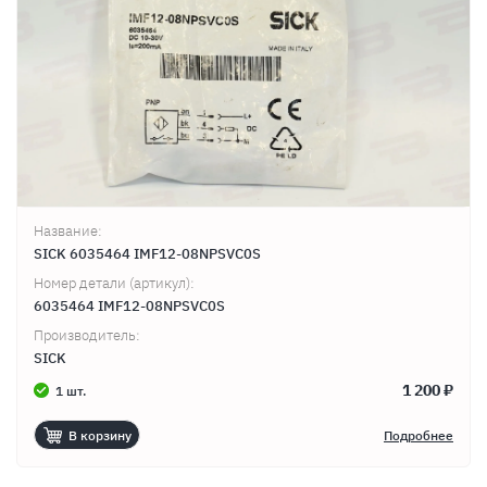
Название:
SICK 6035464 IMF12-08NPSVC0S
Номер детали (артикул):
6035464 IMF12-08NPSVC0S
Производитель:
SICK
1 200 ₽
1 шт.
В корзину
Подробнее