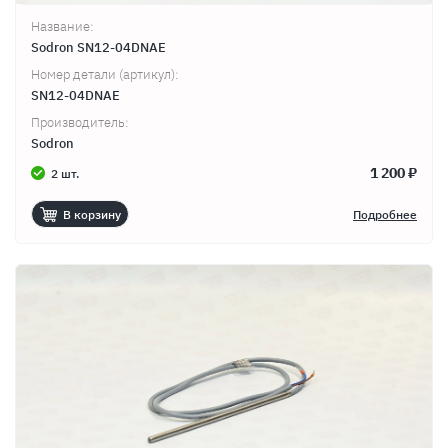
Название:
Sodron SN12-04DNAE
Номер детали (артикул):
SN12-04DNAE
Производитель:
Sodron
1 200 ₽
2 шт.
В корзину
Подробнее