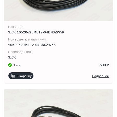
Название:
SICK 1052062 IME12-04BNSZW5K
Номер детали (артикул):
1052062 IME12-04BNSZW5K
Производитель:
SICK
600 ₽
1 шт.
В корзину
Подробнее