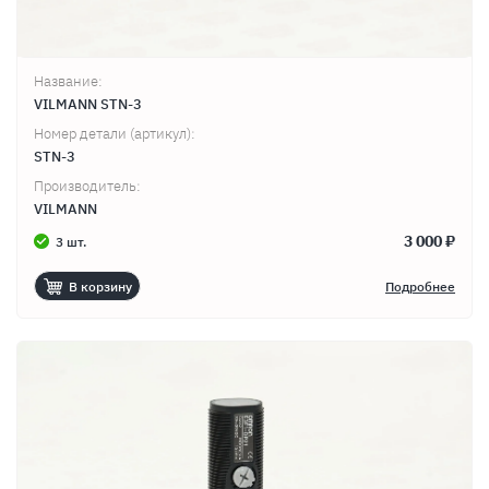
Название:
VILMANN STN-3
Номер детали (артикул):
STN-3
Производитель:
VILMANN
3 000 ₽
3 шт.
В корзину
Подробнее