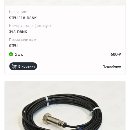
Название:
SIPU J18-D8NK
Номер детали (артикул):
J18-D8NK
Производитель:
SIPU
600 ₽
2 шт.
В корзину
Подробнее