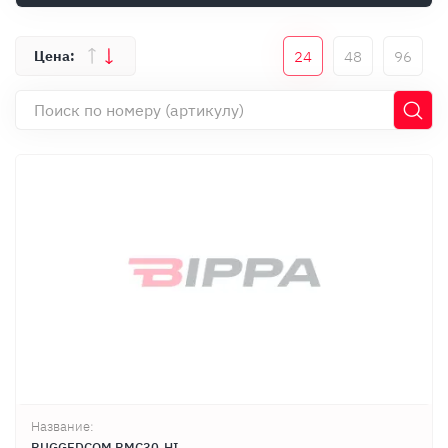
Оплата
Документы
24
48
96
Гарантия
Контакты
Название:
RUGGEDCOM RMC30-HI