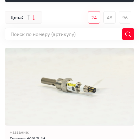
Оплата
Документы
24
48
96
Гарантия
Контакты
Название:
Emerson 400VP-11