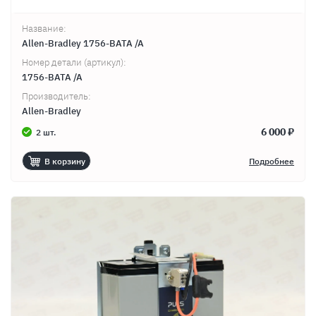
Название:
Allen-Bradley 1756-BATA /A
Номер детали (артикул):
1756-BATA /A
Производитель:
Allen-Bradley
6 000 ₽
2 шт.
В корзину
Подробнее