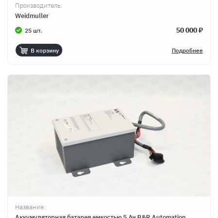
Производитель:
Weidmuller
50 000 ₽
25 шт.
В корзину
Подробнее
Название:
Аккумуляторная батарея емкостью 5 Ач B&R Automation