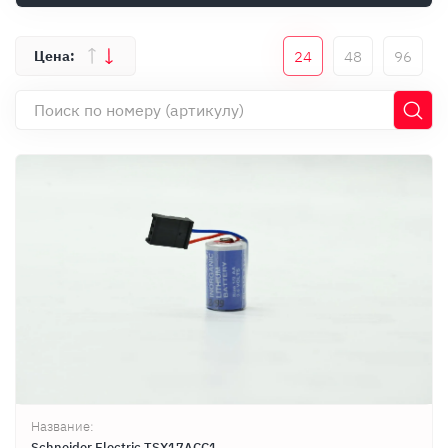
Оплата
Документы
24
48
96
Гарантия
Контакты
Название:
Schneider Electric TSX17ACC1