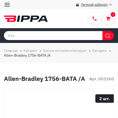
Личный кабинет
0
Категории товаров
Бренды
Главная
Каталог
Блоки питания и батареи
Батареи
Allen-Bradley 1756-BATA /A
Способы покупки
Правила и условия покупки/продажи
Allen-Bradley 1756-BATA /A
Вопросы и ответы
Арт. 003360
О компании
Отзывы
2 шт.
Доставка