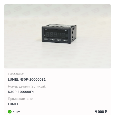
Название:
LUMEL N30P-100000E1
Номер детали (артикул):
N30P-100000E1
Производитель:
LUMEL
9 000 ₽
1 шт.