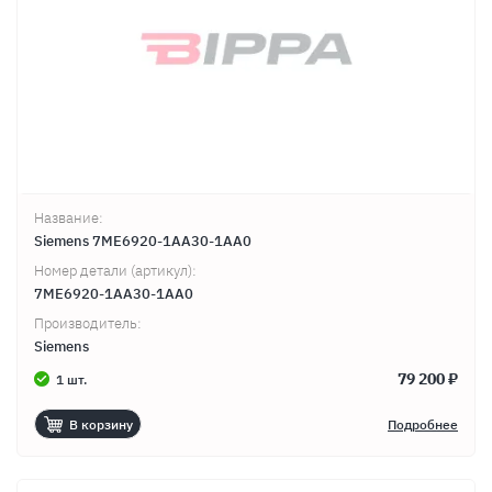
Название:
Siemens 7ME6920-1AA30-1AA0
Номер детали (артикул):
7ME6920-1AA30-1AA0
Производитель:
Siemens
79 200 ₽
1 шт.
В корзину
Подробнее