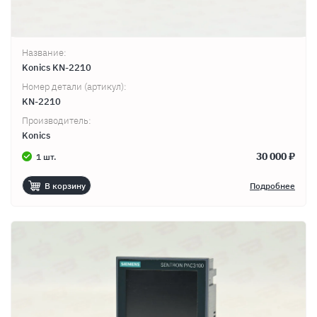
Название:
Konics KN-2210
Номер детали (артикул):
KN-2210
Производитель:
Konics
30 000 ₽
1 шт.
В корзину
Подробнее