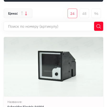
Оплата
Документы
24
48
96
Гарантия
Контакты
Название:
Schneider Electric 16004