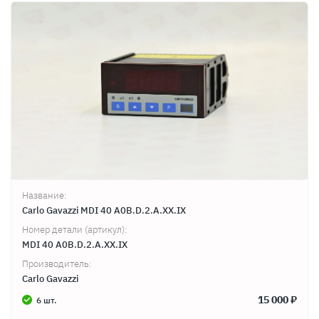
Название:
Carlo Gavazzi MDI 40 A0B.D.2.A.XX.IX
Номер детали (артикул):
MDI 40 A0B.D.2.A.XX.IX
Производитель:
Carlo Gavazzi
15 000 ₽
6 шт.