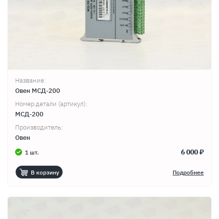
Название:
Овен МСД-200
Номер детали (артикул):
МСД-200
Производитель:
Овен
6 000 ₽
1 шт.
В корзину
Подробнее