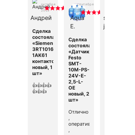
октября
сентября
сентября
2025
2025
2025
Андрей
Aqua
service
E.
j. t.
Сделка
состоялась
Сделка
Сделка
«Siemens
состоялась
состоялась
3RT1016-
«Датчик
«Siemens
1AK61
Festo
6DR5211-
контактор,
SMT-
0EG00-
новый, 1
10M-PS-
0AA1
шт»
24V-E-
Позиционер
2,5-L-
новый, 0
👍👍👍👍
OE
шт»
👍👍👍
новый, 2
шт»
Сделка
состоялась,
Отлично
продавец
,
ответствен
оперативно
,