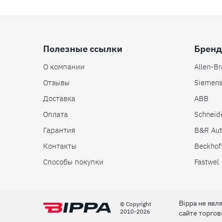
Полезные ссылки
Брен
О компании
Allen-Br
Отзывы
Siemen
Доставка
ABB
Оплата
Schneide
Гарантия
B&R Aut
Контакты
Beckhof
Способы покупки
Fastwel
Bippa не яв
© Сopyright
2010-2026
сайте торго