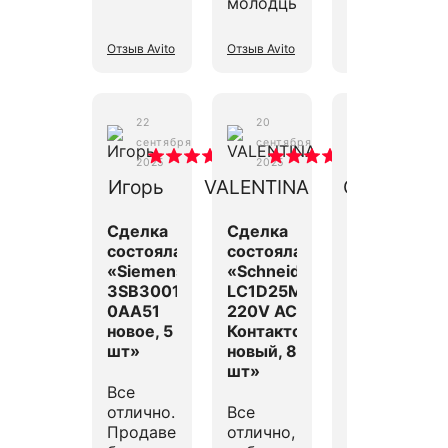
молодцы
Отзыв Avito
Отзыв Avito
Отзыв Avito
22
20
20
сентября
сентября
сентября
2025
2025
2025
Игорь
VALENTINA
Сергей
Сделка
Сделка
Сделка
состоялась
состоялась
состоялась
«Siemens
«Schneider
«Nateks
3SB3001-
LC1D25M7
NetXpert
0AA51
220V AC
NX-
новое, 5
Контактор,
3424 V1
шт»
новый, 8
Коммутатор
шт»
новый, 1
шт»
Все
отлично.
Все
Продавец
отлично,
всё