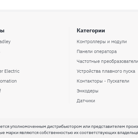
ды
Категории
adley
Контроллеры и модули
s
Панели оператора
Частотные преобразовател
r Electric
Устройства плавного пуска
omation
Контакторы - Пускатели
f
Энкодеры
Датчики
ляется уполномоченным дистрибьютором или представителем прои
вые марки являются собственностью их соответствующих владельц