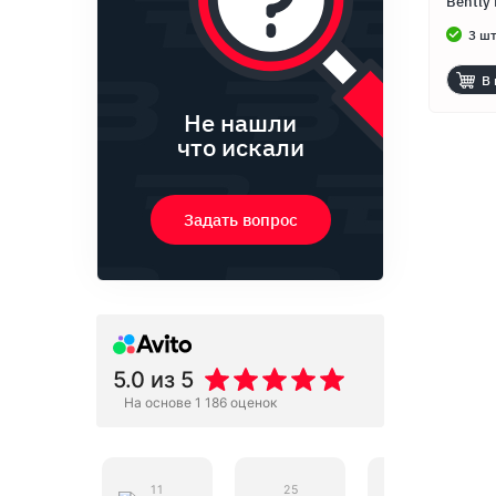
Bently
3 шт
В 
Не нашли
что искали
Задать вопрос
5.0
из 5
На основе 1 186 оценок
11
25
24