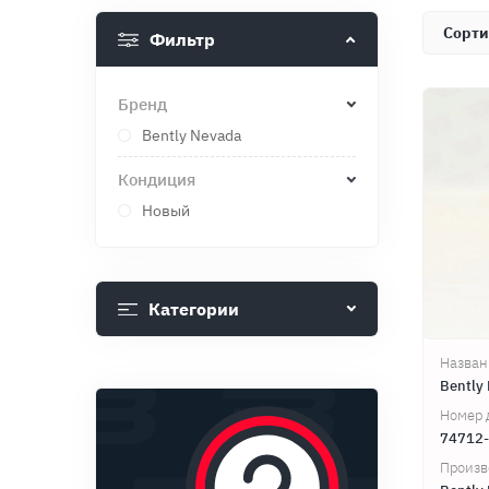
Фильтр
Бренд
Bently Nevada
Кондиция
Новый
Категории
Назван
Bently
Номер 
74712-
Произв