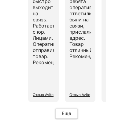
быстро
ребята
очень
выходит
оперативно
быстро
на
ответили,
и по
связь.
были на
делу...,
Работает
связи,
большое
с юр.
прислали
спасибо!
Лицами.
адрес.
эх, если
Оперативно
Товар
бы все
отправил
отличный!
так
товар.
Рекомендую!
здорово
Рекомендую.
работали...,
было бы
всем
счастье!
Отзыв Avito
Отзыв Avito
Отзыв Avito
Еще