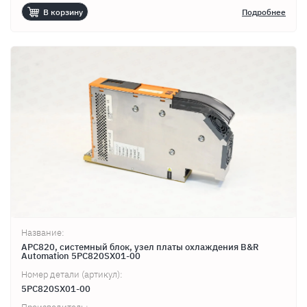
В корзину
Подробнее
Название:
APC820, системный блок, узел платы охлаждения B&R
Automation 5PC820SX01-00
Номер детали (артикул):
5PC820SX01-00