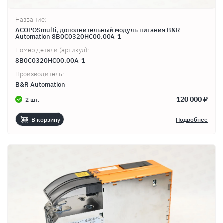
Название:
ACOPOSmulti, дополнительный модуль питания B&R
Automation 8B0C0320HC00.00A-1
Номер детали (артикул):
8B0C0320HC00.00A-1
Производитель:
B&R Automation
120 000 ₽
2 шт.
В корзину
Подробнее