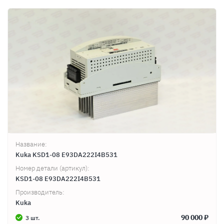
Название:
Kuka KSD1-08 E93DA222I4B531
Номер детали (артикул):
KSD1-08 E93DA222I4B531
Производитель:
Kuka
90 000 ₽
3 шт.