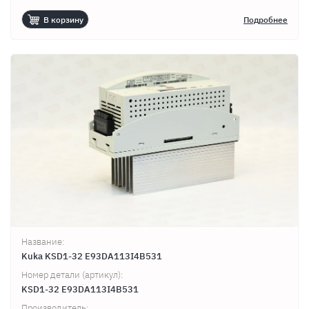
В корзину
Подробнее
Название:
Kuka KSD1-32 E93DA113I4B531
Номер детали (артикул):
KSD1-32 E93DA113I4B531
Продолжить покупки
Оформить заказ
Производитель: