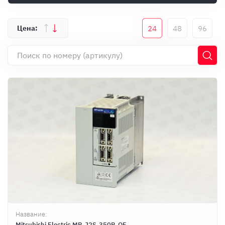
Оплата
Документы
24
48
96
Гарантия
Контакты
Название:
Mitsubishi Electric MR-J2S-350B-QF