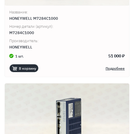
Название:
HONEYWELL M7284C1000
Номер детали (артикул):
M7284C1000
Производитель:
HONEYWELL
51 000 ₽
1 шт.
В корзину
Подробнее