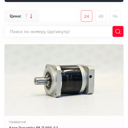
Оплата
Документы
24
48
96
Гарантия
Контакты
Название:
Apex Dynamics PA II 090-S2