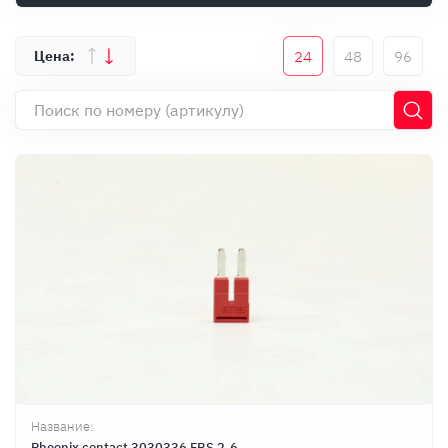
Оплата
Документы
24
48
96
Гарантия
Контакты
Название:
Phoenix contact 3030336 FBS 2-6