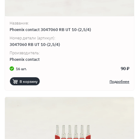
Название:
Phoenix contact 3047060 RB UT 10-(2,5/4)
Номер детали (артикул):
3047060 RB UT 10-(2,5/4)
Производитель:
Phoenix contact
90 ₽
16 шт.
В корзину
Подробнее