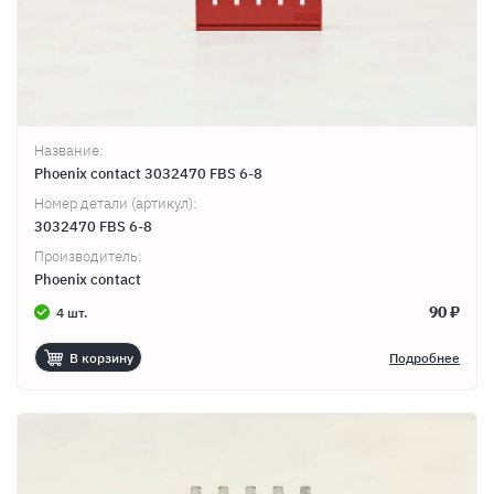
Название:
Phoenix contact 3032470 FBS 6-8
Номер детали (артикул):
3032470 FBS 6-8
Производитель:
Phoenix contact
90 ₽
4 шт.
В корзину
Подробнее