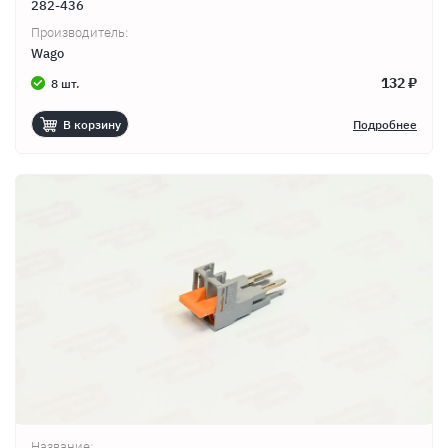
282-436
Производитель:
Wago
132 ₽
8 шт.
В корзину
Подробнее
Название: