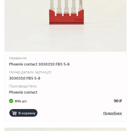
Название:
Phoenix contact 3030310 FBS 5-8
Номер детали (артикул):
3030310 FBS 5-8
Производитель:
Phoenix contact
90 ₽
896 шт.
В корзину
Подробнее