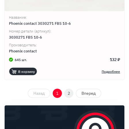
Название:
Phoenix contact 3030271 FBS 10-6
Номер детали (артикул):
3030271 FBS 10-6
Производитель:
Phoenix contact
132 ₽
645 шт.
В корзину
Подробнее
Назад
1
2
Вперед