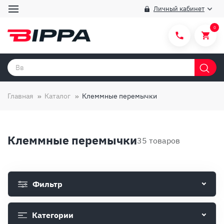
Личный кабинет
0
Категории товаров
Бренды
Главная
Каталог
Клеммные перемычки
Способы покупки
Правила и условия покупки/продажи
Клеммные перемычки
35 товаров
Вопросы и ответы
О компании
Фильтр
Отзывы
Доставка
Категории