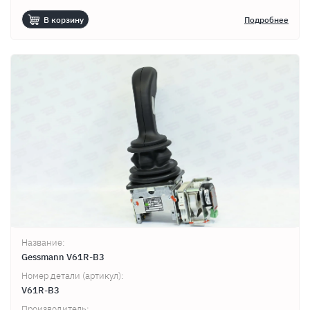
В корзину
Подробнее
Название:
Gessmann V61R-B3
Продолжить покупки
Оформить заказ
Номер детали (артикул):
V61R-B3
Производитель: