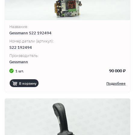
Название:
Gessmann S22 192494
Номер детали (артикул):
S22 192494
Производитель:
Gessmann
90 000 ₽
1 шт.
В корзину
Подробнее