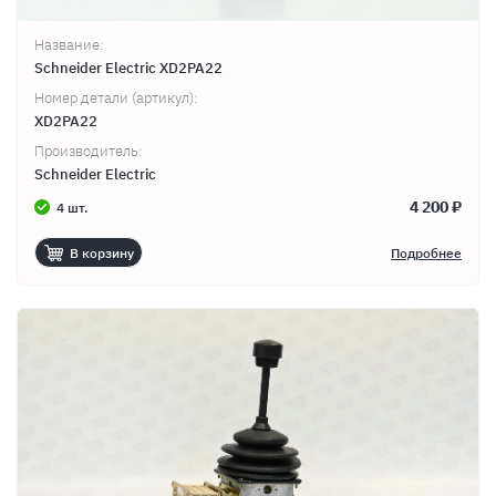
Название:
Schneider Electric XD2PA22
Номер детали (артикул):
XD2PA22
Производитель:
Schneider Electric
4 200 ₽
4 шт.
В корзину
Подробнее