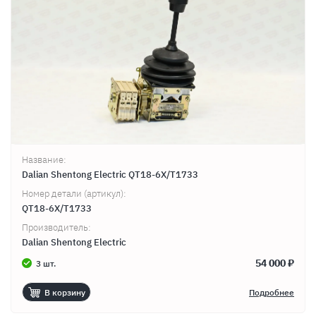
Название:
Dalian Shentong Electric QT18-6X/T1733
Номер детали (артикул):
QT18-6X/T1733
Производитель:
Dalian Shentong Electric
54 000 ₽
3 шт.
В корзину
Подробнее