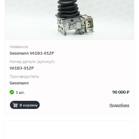
Название:
Gessmann V61B3-01ZP
Номер детали (артикул):
V61B3-01ZP
Производитель:
Gessmann
90 000 ₽
1 шт.
В корзину
Подробнее