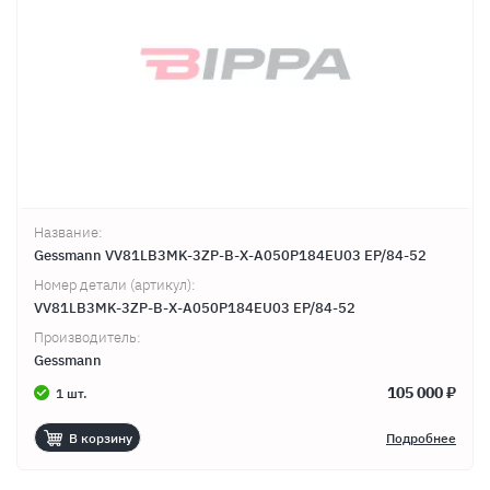
Название:
Gessmann VV81LB3MK-3ZP-B-X-A050P184EU03 EP/84-52
Номер детали (артикул):
VV81LB3MK-3ZP-B-X-A050P184EU03 EP/84-52
Производитель:
Gessmann
105 000 ₽
1 шт.
В корзину
Подробнее