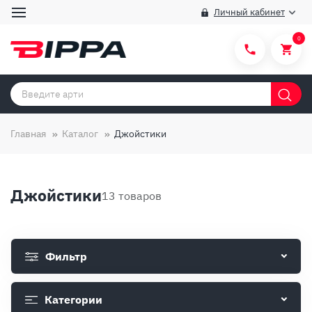
Личный кабинет
0
Категории товаров
Бренды
Главная
Каталог
Джойстики
Способы покупки
Правила и условия покупки/продажи
Джойстики
13 товаров
Вопросы и ответы
О компании
Фильтр
Отзывы
Доставка
Категории