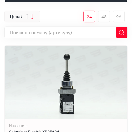
Оплата
Документы
24
48
96
Гарантия
Контакты
Название:
Schneider Electric XD2PA24