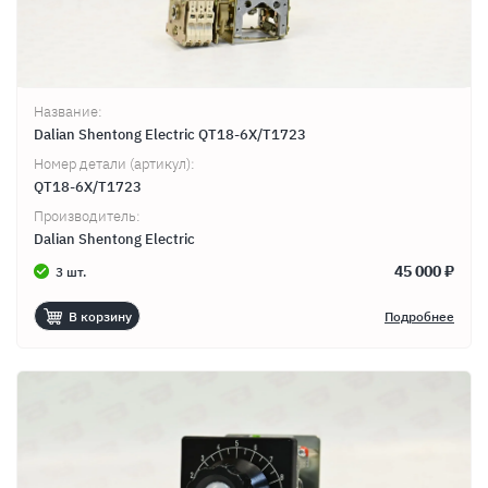
Название:
Dalian Shentong Electric QT18-6X/T1723
Номер детали (артикул):
QT18-6X/T1723
Производитель:
Dalian Shentong Electric
45 000 ₽
3 шт.
В корзину
Подробнее