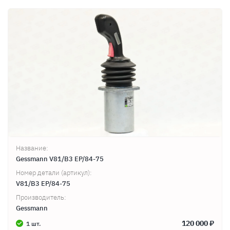
Название:
Gessmann V81/B3 EP/84-75
Номер детали (артикул):
V81/B3 EP/84-75
Производитель:
Gessmann
120 000 ₽
1 шт.