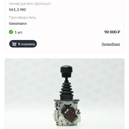
Номер детали (артикул):
V61.1 MD
Производитель:
Gessmann
90 000 ₽
1 шт.
В корзину
Подробнее