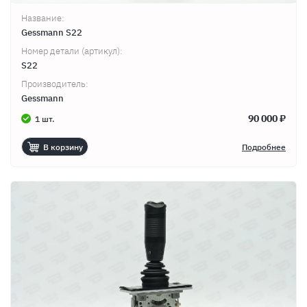
Название:
Gessmann S22
Номер детали (артикул):
S22
Производитель:
Gessmann
90 000 ₽
1 шт.
В корзину
Подробнее