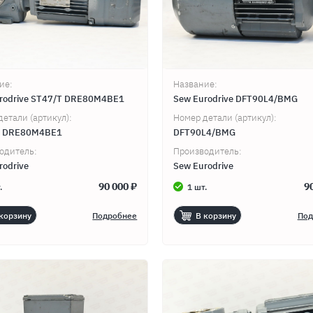
ие:
Название:
rodrive ST47/T DRE80M4BE1
Sew Eurodrive DFT90L4/BMG
детали (артикул):
Номер детали (артикул):
T DRE80M4BE1
DFT90L4/BMG
одитель:
Производитель:
rodrive
Sew Eurodrive
90 000 ₽
9
.
1 шт.
корзину
Подробнее
В корзину
Под