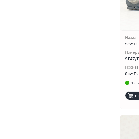
Назван
Sew Eu
Номер 
ST47/
Произв
Sew Eu
1 шт
В 