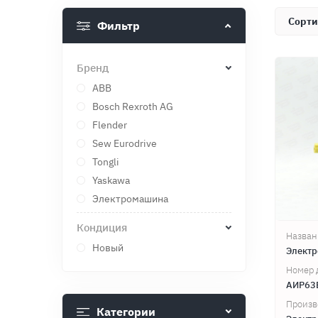
Фильтр
Бренд
ABB
Bosch Rexroth AG
Flender
Sew Eurodrive
Tongli
Yaskawa
Электромашина
Кондиция
Назван
Новый
Элект
Номер 
АИР63
Произв
Категории