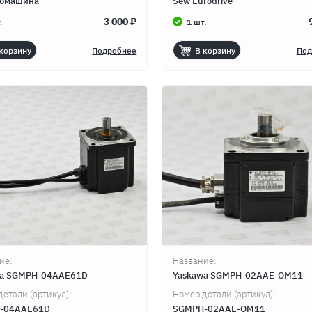
ромашина
Sew Eurodrive
3 000 ₽
.
1 шт.
корзину
Подробнее
В корзину
Под
ие:
Название:
wa SGMPH-04AAE61D
Yaskawa SGMPH-02AAE-OM11
детали (артикул):
Номер детали (артикул):
-04AAE61D
SGMPH-02AAE-OM11