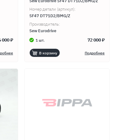
Sew Eurodrive SF47 DT71D2/BMG/Z
Номер детали (артикул):
SF47 DT71D2/BMG/Z
Производитель:
Sew Eurodrive
6 000 ₽
72 000 ₽
1 шт.
робнее
В корзину
Подробнее