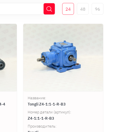
24
48
96
Название:
4-4
Tongli Z4-1:1-1-R-B3
Номер детали (артикул):
Z4-1:1-1-R-B3
Производитель: