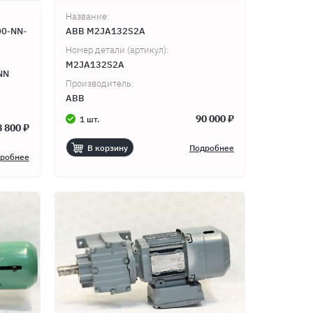
Название:
00-NN-
ABB M2JA132S2A
Номер детали (артикул):
M2JA132S2A
NN
Производитель:
ABB
90 000 ₽
1 шт.
8 800 ₽
В корзину
Подробнее
робнее