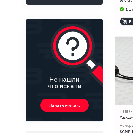
Элект
1 шт
В 
Не нашли
что искали
Задать вопрос
Назван
Yaska
Номер 
SGMPH