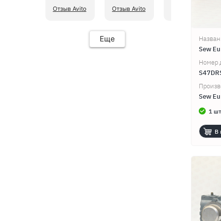
Отзыв Avito
Отзыв Avito
Отзыв Avito
Еще
Назван
Sew Eu
Номер 
S47DR
Произв
Sew Eu
1 шт
В 