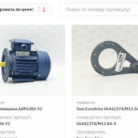
ие:
Название:
ромашина АИР63В6 У2
Sew Eurodrive 06442374/M13 B
детали (артикул):
Номер детали (артикул):
В6 У2
06442374/M13 B4-4
одитель:
Производитель: