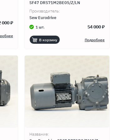
SF47 DRS71M2BE05/Z/LN
Производитель:
Sew Eurodrive
2 000 ₽
54 000 ₽
1 шт.
робнее
В корзину
Подробнее
Название: