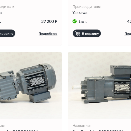
одитель:
Производитель:
a
Yaskawa
37 200 ₽
4
.
1 шт.
корзину
Подробнее
В корзину
Под
,
ие:
Название: