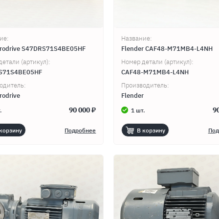
ие:
Название:
rodrive S47DRS71S4BE05HF
Flender CAF48-M71MB4-L4NH
детали (артикул):
Номер детали (артикул):
S71S4BE05HF
CAF48-M71MB4-L4NH
одитель:
Производитель:
rodrive
Flender
90 000 ₽
9
.
1 шт.
корзину
Подробнее
В корзину
Под