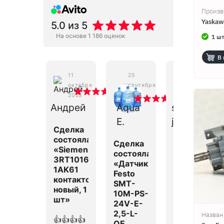
Произв
Yaskaw
5.0
из 5
На основе 1 186 оценок
1 шт
В 
11
25
24
октября
сентября
сентября
2025
2025
2025
Андрей
Aqua
service
E.
j. t.
Сделка
состоялась
Сделка
Сделка
«Siemens
состоялась
состоялась
3RT1016-
«Датчик
«Siemens
1AK61
Festo
6DR5211-
контактор,
SMT-
0EG00-
новый, 1
10M-PS-
0AA1
шт»
24V-E-
Позиционер
2,5-L-
новый, 0
Назван
👍👍👍👍
OE
шт»