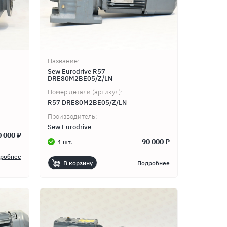
Название:
Sew Eurodrive R57
DRE80M2BE05/Z/LN
Номер детали (артикул):
R57 DRE80M2BE05/Z/LN
Производитель:
Sew Eurodrive
0 000 ₽
90 000 ₽
1 шт.
робнее
В корзину
Подробнее