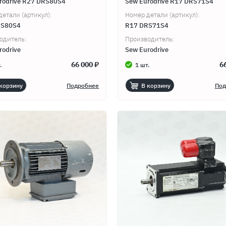
rodrive R27 DRS80S4
Sew Eurodrive R17 DRS71S4
детали (артикул):
Номер детали (артикул):
RS80S4
R17 DRS71S4
одитель:
Производитель:
ный
rodrive
Sew Eurodrive
66 000 ₽
6
.
1 шт.
корзину
Подробнее
В корзину
Под
Продолжить покупки
Оформить заказ