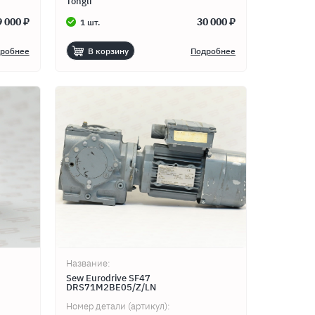
Tongli
9 000 ₽
30 000 ₽
1 шт.
робнее
В корзину
Подробнее
Название:
Sew Eurodrive SF47
DRS71M2BE05/Z/LN
Номер детали (артикул):