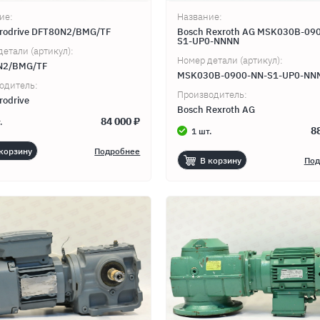
ие:
Название:
rodrive DFT80N2/BMG/TF
Bosch Rexroth AG MSK030B-09
S1-UP0-NNNN
,
детали (артикул):
Номер детали (артикул):
N2/BMG/TF
MSK030B-0900-NN-S1-UP0-NN
одитель:
Производитель:
rodrive
Bosch Rexroth AG
84 000 ₽
.
8
1 шт.
корзину
Подробнее
В корзину
Под