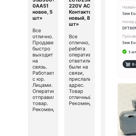
0AA51
220V AC
NX-
Назван
новое, 5
Контактор,
3424 V1
Sew Eu
шт»
новый, 8
Коммутатор
Номер 
шт»
новый, 1
DFT80
шт»
Все
отлично.
Все
Произв
Продавец
отлично,
всё
Sew Eu
быстро
ребята
очень
1 шт
выходит
оперативно
быстро
на
ответили,
и по
В 
связь.
были на
делу...,
Работает
связи,
большое
с юр.
прислали
спасибо!
Лицами.
адрес.
эх, если
Оперативно
Товар
бы все
отправил
отличный!
так
товар.
Рекомендую!
здорово
Рекомендую.
работали...,
было бы
всем
счастье!