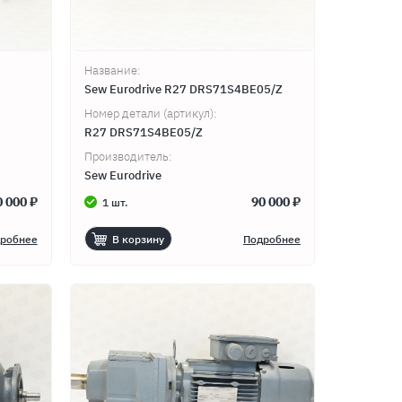
Название:
Sew Eurodrive R27 DRS71S4BE05/Z
Номер детали (артикул):
R27 DRS71S4BE05/Z
Производитель:
Sew Eurodrive
0 000 ₽
90 000 ₽
1 шт.
робнее
В корзину
Подробнее