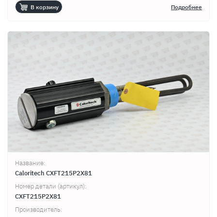
В корзину
Подробнее
Название:
Caloritech CXFT215P2X81
Номер детали (артикул):
CXFT215P2X81
Производитель: