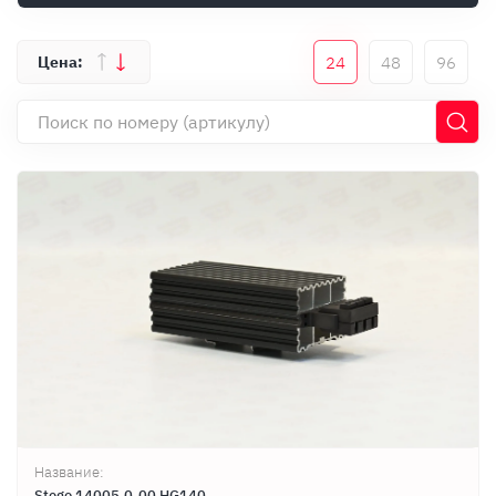
Оплата
Документы
24
48
96
Гарантия
Контакты
Название:
Stego 14005.0-00 HG140