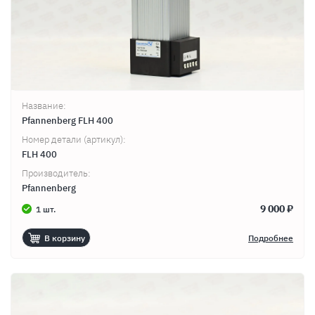
Название:
Pfannenberg FLH 400
Номер детали (артикул):
FLH 400
Производитель:
Pfannenberg
9 000 ₽
1 шт.
В корзину
Подробнее