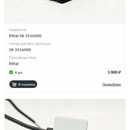
Название:
Rittal SK 3116000
Номер детали (артикул):
SK 3116000
Производитель:
Rittal
3 000 ₽
4 шт.
В корзину
Подробнее