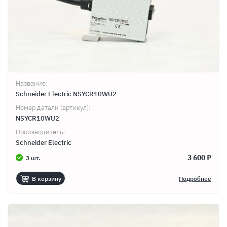
Название:
Schneider Electric NSYCR10WU2
Номер детали (артикул):
NSYCR10WU2
Производитель:
Schneider Electric
3 600 ₽
3 шт.
В корзину
Подробнее