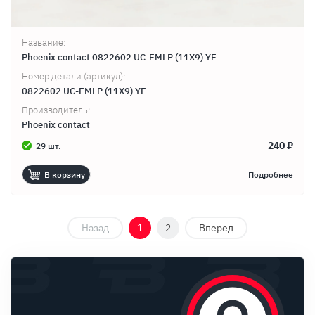
Название:
Phoenix contact 0822602 UC-EMLP (11X9) YE
Номер детали (артикул):
0822602 UC-EMLP (11X9) YE
Производитель:
Phoenix contact
240 ₽
29 шт.
В корзину
Подробнее
Назад
1
2
Вперед