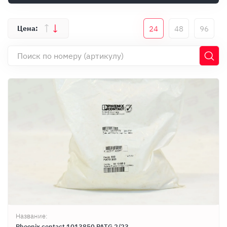
Оплата
Документы
24
48
96
Гарантия
Контакты
Название:
Phoenix contact 1013850 PATG 2/23