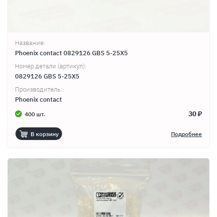
Название:
Phoenix contact 0829126 GBS 5-25X5
Номер детали (артикул):
0829126 GBS 5-25X5
Производитель:
Phoenix contact
30 ₽
400 шт.
В корзину
Подробнее