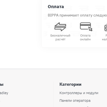
Оплата
BIPPA принимает оплату следу
Безналичный
Оплата
расчёт
онлайн
на
ды
Категории
adley
Контроллеры и модули
s
Панели оператора