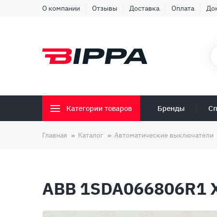
О компании
Отзывы
Доставка
Оплата
До
Бренды
Сп
Категории товаров
Главная
Каталог
Автоматические выключатели
ABB 1SDA066806R1 X