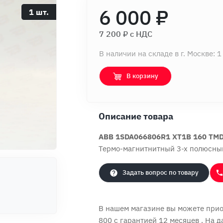
6 000 ₽
1 шт.
7 200 ₽ c НДС
В наличии на складе в г. Москве: 1
В корзину
Описание товара
ABB 1SDA066806R1 XT1B 160 TMD
Термо-магнитнитный 3-х полюсный
Задать вопрос по товару
В нашем магазине вы можете при
800 с
гарантией 12 месяцев
. На 