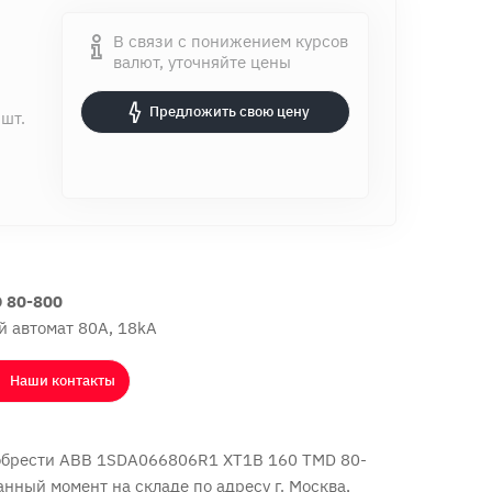
В связи с понижением курсов
валют, уточняйте цены
Предложить свою цену
 шт.
 80-800
 автомат 80А, 18kA
Наши контакты
обрести ABB 1SDA066806R1 XT1B 160 TMD 80-
данный момент на складе по адресу г. Москва,