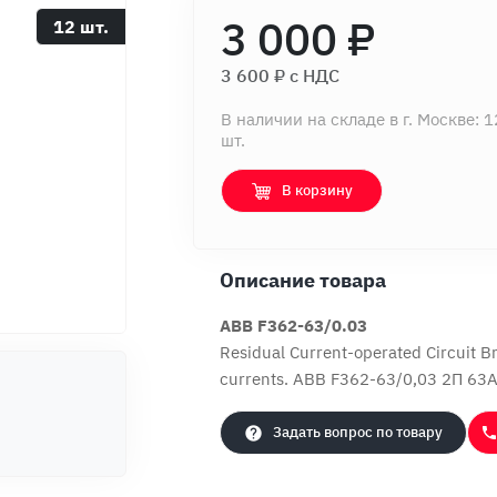
3 000 ₽
12 шт.
3 600 ₽ c НДС
В наличии на складе в г. Москве: 1
шт.
В корзину
Описание товара
ABB F362-63/0.03
Residual Current-operated Circuit Bre
currents. ABB F362-63/0,03 2П 63
Задать вопрос по товару