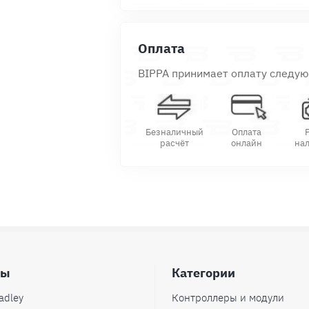
Оплата
BIPPA принимает оплату следу
Безналичный
Оплата
расчёт
онлайн
на
ды
Категории
adley
Контроллеры и модули