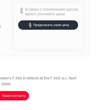
В связи с понижением курсов
валют, уточняйте цены
Предложить свою цену
2
akers F 360 It detects at the F 360: a.c. fault
А 30мА
Наши контакты