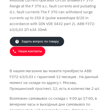
Residual Current-operated Circuit Breakers F 370
Range at the F 370 a.c. fault currents and pulsating
d.c. fault currents The F 370 can withstand surge
currents up to 250 A (pulse waveshape 8/20 in
Продолжить покупки
Оформить заказ
accordance with DIN VDE 0432 part 2). ABB F372-
63/0,03 2П 63А 30мА
Задать вопрос по товару
Наши контакты
В нашем магазине вы можете приобрести ABB
F372-63/0.03 с
гарантией 12 месяцев
. На данный
момент на складе по адресу г. Москва,
Прокшинский проспект, 12, есть в количестве 2 шт.
Возможен самовывоз со склада с 9:00 до 17:00, в
вечерние часы и выходные дни самовывоз по