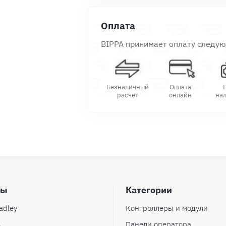
Оплата
BIPPA принимает оплату следу
Безналичный
Оплата
расчёт
онлайн
на
ды
Категории
adley
Контроллеры и модули
s
Панели оператора