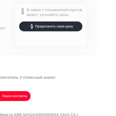
В связи с понижением курсов
валют, уточняйте цены
Предложить свою цену
 шт.
лючатель 3-полюсный аналог
Наши контакты
обрести ABB GHS2630001R0024 S263-C2 с