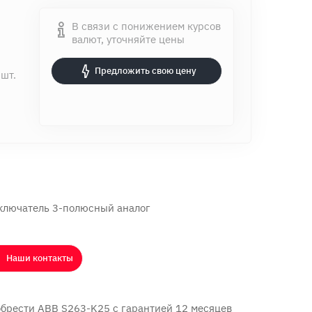
В связи с понижением курсов
валют, уточняйте цены
Предложить свою цену
 шт.
лючатель 3-полюсный аналог
Наши контакты
обрести ABB S263-K25 с
гарантией 12 месяцев