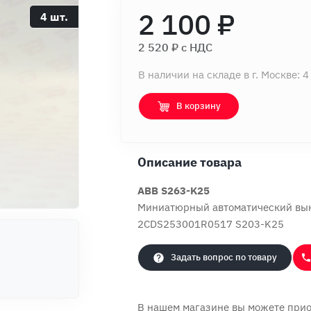
2 100 ₽
4 шт.
2 520 ₽ c НДС
В наличии на складе в г. Москве: 4
В корзину
Описание товара
ABB S263-K25
Миниатюрный автоматический вык
2CDS253001R0517 S203-K25
Задать вопрос по товару
В нашем магазине вы можете при