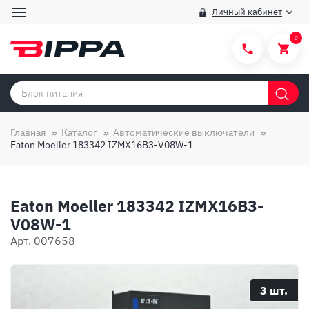
Личный кабинет
0
Категории товаров
Бренды
Главная
Каталог
Автоматические выключатели
Eaton Moeller 183342 IZMX16B3-V08W-1
Способы покупки
Правила и условия покупки/продажи
Eaton Moeller 183342 IZMX16B3-
Вопросы и ответы
V08W-1
О компании
Арт. 007658
Отзывы
Доставка
3 шт.