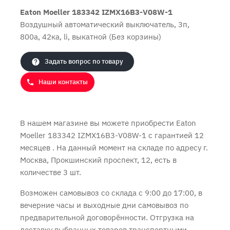
Eaton Moeller 183342 IZMX16B3-V08W-1
Воздушный автоматический выключатель, 3п,
Продолжить покупки
Оформить заказ
800а, 42ка, li, выкатной (Без корзины)
Задать вопрос по товару
Наши контакты
В нашем магазине вы можете приобрести Eaton
Moeller 183342 IZMX16B3-V08W-1 с
гарантией 12
месяцев
. На данный момент на складе по адресу г.
Москва, Прокшинский проспект, 12, есть в
количестве 3 шт.
Возможен самовывоз со склада с 9:00 до 17:00, в
вечерние часы и выходные дни самовывоз по
предварительной договорённости. Отгрузка на
доставку выбранных товаров транспортными