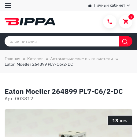
Личный кабинет
0
Категории товаров
Бренды
Главная
Каталог
Автоматические выключатели
Eaton Moeller 264899 PL7-C6/2-DC
Способы покупки
Правила и условия покупки/продажи
Eaton Moeller 264899 PL7-C6/2-DC
Вопросы и ответы
Арт. 003812
О компании
Отзывы
13 шт.
Доставка